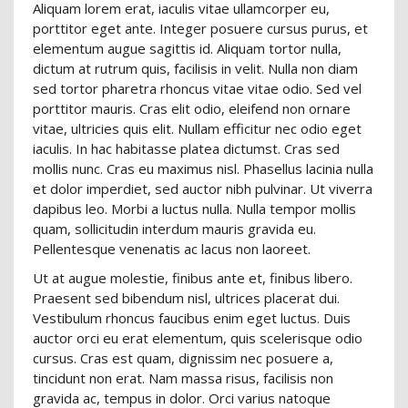
Aliquam lorem erat, iaculis vitae ullamcorper eu,
porttitor eget ante. Integer posuere cursus purus, et
elementum augue sagittis id. Aliquam tortor nulla,
dictum at rutrum quis, facilisis in velit. Nulla non diam
sed tortor pharetra rhoncus vitae vitae odio. Sed vel
porttitor mauris. Cras elit odio, eleifend non ornare
vitae, ultricies quis elit. Nullam efficitur nec odio eget
iaculis. In hac habitasse platea dictumst. Cras sed
mollis nunc. Cras eu maximus nisl. Phasellus lacinia nulla
et dolor imperdiet, sed auctor nibh pulvinar. Ut viverra
dapibus leo. Morbi a luctus nulla. Nulla tempor mollis
quam, sollicitudin interdum mauris gravida eu.
Pellentesque venenatis ac lacus non laoreet.
Ut at augue molestie, finibus ante et, finibus libero.
Praesent sed bibendum nisl, ultrices placerat dui.
Vestibulum rhoncus faucibus enim eget luctus. Duis
auctor orci eu erat elementum, quis scelerisque odio
cursus. Cras est quam, dignissim nec posuere a,
tincidunt non erat. Nam massa risus, facilisis non
gravida ac, tempus in dolor. Orci varius natoque