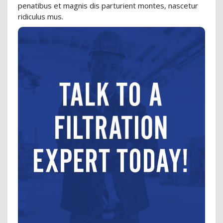
penatibus et magnis dis parturient montes, nascetur
ridiculus mus.